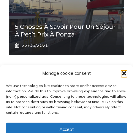
5 Choses À Savoir Pour Un Séjour
À Petit Prix À Ponza
22/06/2026
Manage cookie consent
BLOG FERRYFINDER.COM
We use technologies like cookies to store and/or access device
information. We do this to improve browsing experience and to show
Dernières nouvelles sur les ferries, conseils de voyage
(non-) personalized ads. Consenting to these technologies will allow
us to process data such as browsing behavior or unique IDs on this
et itinéraires sélectionnés par l'équipe éditoriale de
site. Not consenting or withdrawing consent, may adversely affect
blog.ferryfinder.com
certain features and functions.
Accept