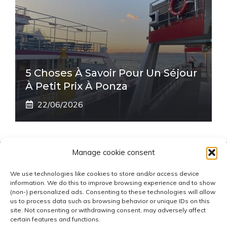
5 Choses À Savoir Pour Un Séjour
À Petit Prix À Ponza
22/06/2026
Manage cookie consent
BLOG FERRYFINDER.COM
We use technologies like cookies to store and/or access device
information. We do this to improve browsing experience and to show
Dernières nouvelles sur les ferries, conseils de voyage
(non-) personalized ads. Consenting to these technologies will allow
us to process data such as browsing behavior or unique IDs on this
et itinéraires sélectionnés par l'équipe éditoriale de
site. Not consenting or withdrawing consent, may adversely affect
blog.ferryfinder.com
certain features and functions.