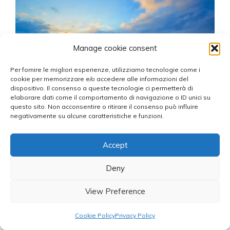
Manage cookie consent
Per fornire le migliori esperienze, utilizziamo tecnologie come i
cookie per memorizzare e/o accedere alle informazioni del
dispositivo. Il consenso a queste tecnologie ci permetterà di
elaborare dati come il comportamento di navigazione o ID unici su
Il sole a mezzanotte è uno dei fenomeni naturali più
questo sito. Non acconsentire o ritirare il consenso può influire
affascinanti al mondo. Durante l’estate, nelle regioni
negativamente su alcune caratteristiche e funzioni.
oltre il Circolo Polare Artico, il sole rimane ...
Accept
Deny
Leggi Tutto
View Preference
Cookie Policy
Privacy Policy
7 Aprile 2026