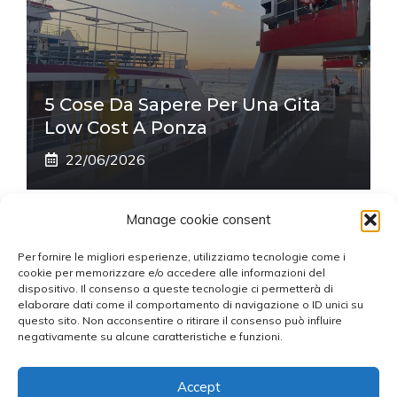
5 Cose Da Sapere Per Una Gita
Low Cost A Ponza
22/06/2026
Manage cookie consent
Per fornire le migliori esperienze, utilizziamo tecnologie come i
BLOG FERRYFINDER.COM
cookie per memorizzare e/o accedere alle informazioni del
dispositivo. Il consenso a queste tecnologie ci permetterà di
elaborare dati come il comportamento di navigazione o ID unici su
Ultime notizie sui traghetti, consigli di viaggio e itinerari
questo sito. Non acconsentire o ritirare il consenso può influire
selezionate dalla redazione di Ferryfinder.com, il portale
negativamente su alcune caratteristiche e funzioni.
specializzato in
prenotazione di traghetti online
.
Accept