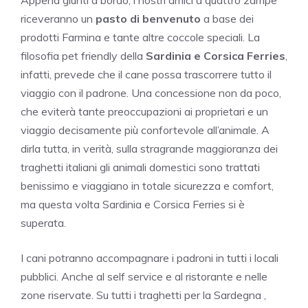
Appena giunti a bordo, i nostri amici a quattro zampe
riceveranno un
pasto di benvenuto
a base dei
prodotti Farmina e tante altre coccole speciali. La
filosofia pet friendly della
Sardinia e Corsica Ferries
,
infatti, prevede che il cane possa trascorrere tutto il
viaggio con il padrone. Una concessione non da poco,
che eviterà tante preoccupazioni ai proprietari e un
viaggio decisamente più confortevole all’animale. A
dirla tutta, in verità, sulla stragrande maggioranza dei
traghetti italiani gli animali domestici sono trattati
benissimo e viaggiano in totale sicurezza e comfort,
ma questa volta Sardinia e Corsica Ferries si è
superata.
I cani potranno accompagnare i padroni in tutti i locali
pubblici. Anche al self service e al ristorante e nelle
zone riservate. Su tutti i traghetti per la Sardegna ,