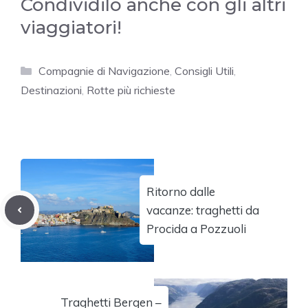
Condividilo anche con gli altri
viaggiatori!
Categorie
Compagnie di Navigazione
,
Consigli Utili
,
Destinazioni
,
Rotte più richieste
Ritorno dalle
vacanze: traghetti da
Procida a Pozzuoli
Traghetti Bergen –