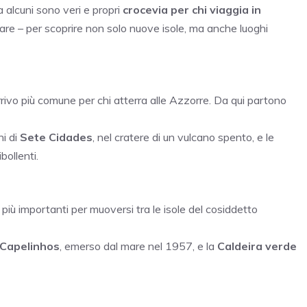
 alcuni sono veri e propri
crocevia per chi viaggia in
rrivare – per scoprire non solo nuove isole, ma anche luoghi
i arrivo più comune per chi atterra alle Azzorre. Da qui partono
hi di
Sete Cidades
, nel cratere di un vulcano spento, e le
bollenti.
i più importanti per muoversi tra le isole del cosiddetto
Capelinhos
, emerso dal mare nel 1957, e la
Caldeira verde