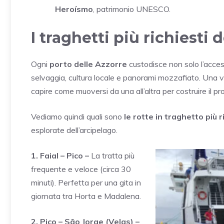
Heroísmo
, patrimonio UNESCO.
I traghetti più richiesti 
Ogni
porto delle Azzorre
custodisce non solo l’acces
selvaggia, cultura locale e panorami mozzafiato. Una v
capire come muoversi da una all’altra per costruire il pro
Vediamo quindi quali sono
le rotte in traghetto più r
esplorate dell’arcipelago.
1. Faial – Pico –
La tratta più
frequente e veloce (circa 30
minuti). Perfetta per una gita in
giornata tra Horta e Madalena.
2. Pico – São Jorge (Velas) –