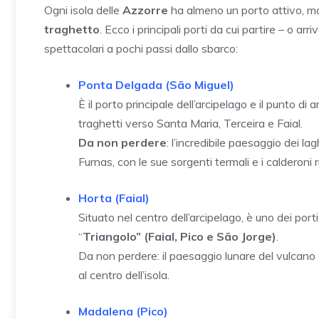
Ogni isola delle
Azzorre
ha almeno un porto attivo, ma
traghetto
. Ecco i principali porti da cui partire – o a
spettacolari a pochi passi dallo sbarco:
Ponta Delgada (São Miguel)
È il porto principale dell’arcipelago e il punto d
traghetti verso Santa Maria, Terceira e Faial.
Da non perdere
: l’incredibile paesaggio dei lag
Furnas, con le sue sorgenti termali e i calderoni ri
Horta (Faial)
Situato nel centro dell’arcipelago, è uno dei port
“
Triangolo” (Faial, Pico e São Jorge)
.
Da non perdere: il paesaggio lunare del vulcano
al centro dell’isola.
Madalena (Pico)