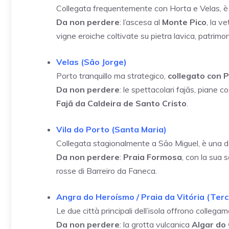
Collegata frequentemente con Horta e Velas, è 
Da non perdere
: l’ascesa al
Monte Pico
, la v
vigne eroiche coltivate su pietra lavica, patri
Velas (São Jorge)
Porto tranquillo ma strategico,
collegato con P
Da non perdere
: le spettacolari fajãs, piane co
Fajã da Caldeira de Santo Cristo
.
Vila do Porto (Santa Maria)
Collegata stagionalmente a São Miguel, è una dell
Da non perdere
:
Praia Formosa
, con la sua 
rosse di Barreiro da Faneca.
Angra do Heroísmo / Praia da Vitória (Terc
Le due città principali dell’isola offrono collega
Da non perdere
: la grotta vulcanica
Algar do