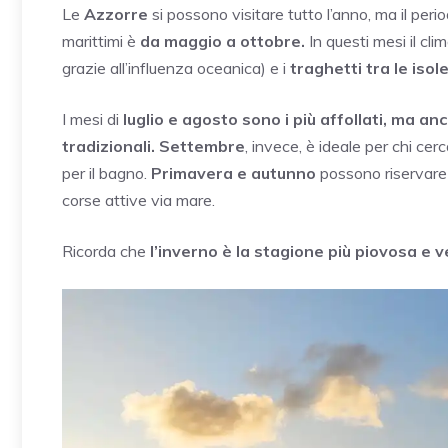
Le
Azzorre
si possono visitare tutto l’anno, ma il peri
marittimi è
da maggio a ottobre.
In questi mesi il cli
grazie all’influenza oceanica) e i
traghetti tra le is
I mesi di
luglio e agosto sono i più affollati, ma anch
tradizionali.
Settembre
, invece, è ideale per chi ce
per il bagno.
Primavera e autunno
possono riservare 
corse attive via mare.
Ricorda che
l’inverno è la stagione più piovosa e 