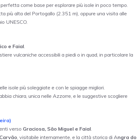
perfetta come base per esplorare più isole in poco tempo.
etta più alta del Portogallo (2.351 m), oppure una visita alle
monio UNESCO.
ico e Faial
.
stiere vulcaniche accessibili a piedi o in quad, in particolare la
e isole più soleggiate e con le spiagge migliori.
sabbia chiara, unica nelle Azzorre, e le suggestive scogliere
eira)
menti verso
Graciosa, São Miguel e Faial
.
 Carvão
, visitabile internamente, e la città storica di A
ngra do